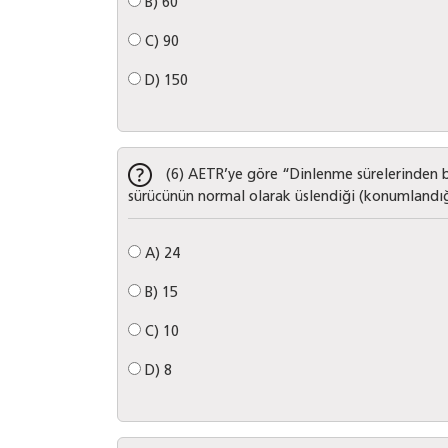
B)
60
C)
90
D)
150
(6) AETR’ye göre “Dinlenme sürelerinden bi
sürücünün normal olarak üslendiği (konumlandığı)
A)
24
B)
15
C)
10
D)
8