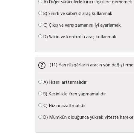
A)
Diğer sürücülerle kırıcı ilişkilere girmemek
B)
Sinirli ve sabırsız araç kullanmak
C)
Çıkış ve varış zamanını iyi ayarlamak
D)
Sakin ve kontrollü araç kullanmak
(11) Yan rüzgârların aracın yön değiştirme
A)
Hızını arttırmalıdır
B)
Kesinlikle fren yapmamalıdır
C)
Hızını azaltmalıdır
D)
Mümkün olduğunca yüksek viteste hareket