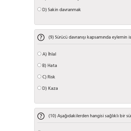
D)
Sakin davranmak
(9) Sürücü davranışı kapsamında eylemin i
A)
İhlal
B)
Hata
C)
Risk
D)
Kaza
(10) Aşağıdakilerden hangisi sağlıklı bir sü