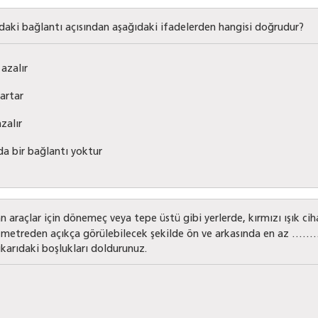
ındaki bağlantı açısından aşağıdaki ifadelerden hangisi doğrudur?
azalır
artar
zalır
da bir bağlantı yoktur
raçlar için dönemeç veya tepe üstü gibi yerlerde, kırmızı ışık cihaz
 metreden açıkça görülebilecek şekilde ön ve arkasında en az …
ukarıdaki boşlukları doldurunuz.