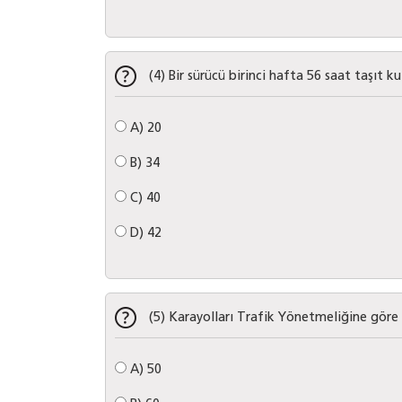
(4) Bir sürücü birinci hafta 56 saat taşıt k
A)
20
B)
34
C)
40
D)
42
(5) Karayolları Trafik Yönetmeliğine göre 
A)
50