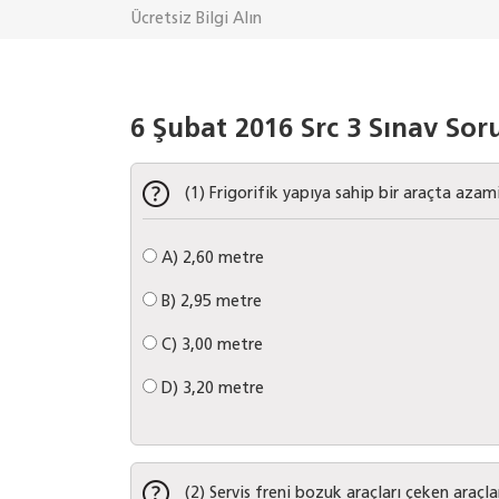
Ücretsiz Bilgi Alın
6 Şubat 2016 Src 3 Sınav Soru
(1) Frigorifik yapıya sahip bir araçta azam
A)
2,60 metre
B)
2,95 metre
C)
3,00 metre
D)
3,20 metre
(2) Servis freni bozuk araçları çeken araçl