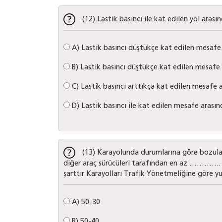
(12) Lastik basıncı ile kat edilen yol aras
A)
Lastik basıncı düştükçe kat edilen mesafe 
B)
Lastik basıncı düştükçe kat edilen mesafe 
C)
Lastik basıncı arttıkça kat edilen mesafe a
D)
Lastik basıncı ile kat edilen mesafe arasın
(13) Karayolunda durumlarına göre bozulan a
diğer araç sürücüleri tarafından en az ………….
şarttır Karayolları Trafik Yönetmeliğine göre y
A)
50-30
B)
50-40