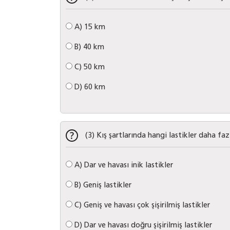
A)
15 km
B)
40 km
C)
50 km
D)
60 km
(3) Kış şartlarında hangi lastikler daha fa
A)
Dar ve havası inik lastikler
B)
Geniş lastikler
C)
Geniş ve havası çok şişirilmiş lastikler
D)
Dar ve havası doğru şişirilmiş lastikler