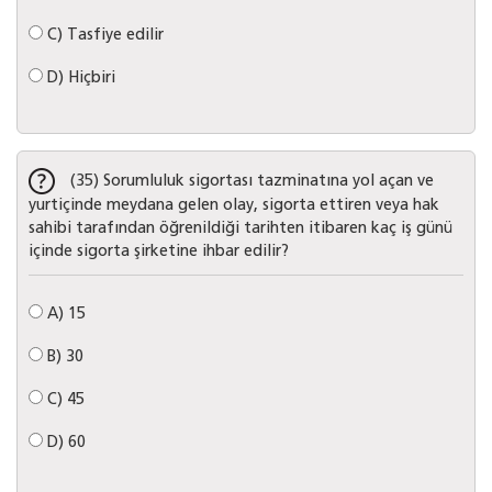
C)
Tasfiye edilir
D)
Hiçbiri
(35) Sorumluluk sigortası tazminatına yol açan ve
yurtiçinde meydana gelen olay, sigorta ettiren veya hak
sahibi tarafından öğrenildiği tarihten itibaren kaç iş günü
içinde sigorta şirketine ihbar edilir?
A)
15
B)
30
C)
45
D)
60