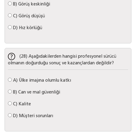
B)
Görüş keskinliği
C)
Görüş düşüşü
D)
Hız körlüğü
(28) Aşağıdakilerden hangisi profesyonel sürücü
olmanın doğurduğu sonuç ve kazançlardan değildir?
A)
Ülke imajına olumlu katkı
B)
Can ve mal güvenliği
C)
Kalite
D)
Müşteri sorunları