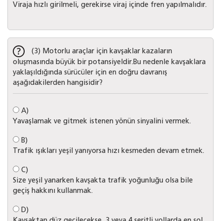
Viraja hızlı girilmeli, gerekirse viraj içinde fren yapılmalıdır.
(3) Motorlu araçlar için kavşaklar kazaların
oluşmasında büyük bir potansiyeldir.Bu nedenle kavşaklara
yaklaşıldığında sürücüler için en doğru davranış
aşağıdakilerden hangisidir?
A)
Yavaşlamak ve gitmek istenen yönün sinyalini vermek.
B)
Trafik ışıkları yeşil yanıyorsa hızı kesmeden devam etmek.
C)
Size yeşil yanarken kavşakta trafik yoğunluğu olsa bile
geçiş hakkını kullanmak.
D)
Kavşaktan düz geçilecekse, 3 veya 4 şeritli yollarda en sol