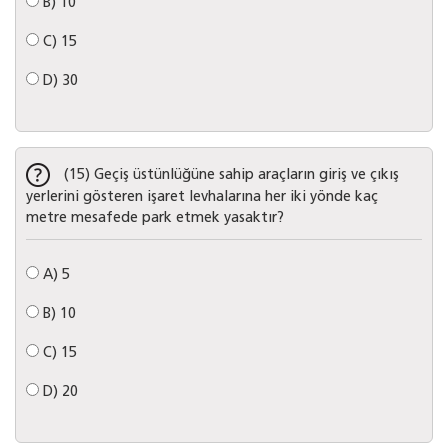
B)
10
C)
15
D)
30
(15) Geçiş üstünlüğüne sahip araçların giriş ve çıkış
yerlerini gösteren işaret levhalarına her iki yönde kaç
metre mesafede park etmek yasaktır?
A)
5
B)
10
C)
15
D)
20