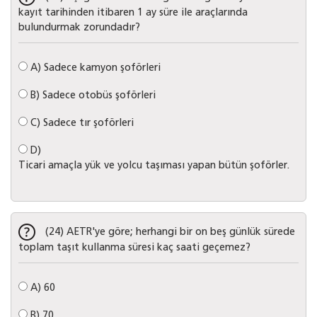
kayıt tarihinden itibaren 1 ay süre ile araçlarında
bulundurmak zorundadır?
A)
Sadece kamyon şoförleri
B)
Sadece otobüs şoförleri
C)
Sadece tır şoförleri
D)
Ticari amaçla yük ve yolcu taşıması yapan bütün şoförler.
(24) AETR'ye göre; herhangi bir on beş günlük sürede
toplam taşıt kullanma süresi kaç saati geçemez?
A)
60
B)
70