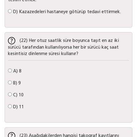
teslim etmek.
D)
Kazazedeleri hastaneye götürüp tedavi ettirmek.
(22) Her otuz saatlik süre boyunca taşıt en az iki
sürücü tarafından kullanılıyorsa her bir sürücü kaç saat
kesintisiz dinlenme süresi kullanır?
A)
8
B)
9
C)
10
D)
11
(23) Aşağıdakilerden hangisi takograf kayıtlarını