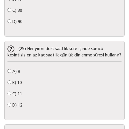
C)
80
D)
90
(25) Her yirmi dört saatlik süre içinde sürücü
kesintisiz en az kaç saatlik günlük dinlenme süresi kullanır?
A)
9
B)
10
C)
11
D)
12