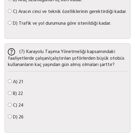
B)
Araç uzunluğunun üç katı kadar.
C)
Aracın cinsi ve teknik özelliklerinin gerektirdiği kadar.
D)
Trafik ve yol durumuna göre istenildiği kadar.
(7) Karayolu Taşıma Yönetmeliği kapsamındaki
faaliyetlerde çalışan/çalıştırılan şoförlerden büyük otobüs
kullananların kaç yaşından gün almış olmaları şarttır?
A)
21
B)
22
C)
24
D)
26